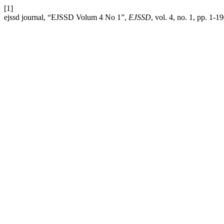
[1]
ejssd journal, “EJSSD Volum 4 No 1”,
EJSSD
, vol. 4, no. 1, pp. 1-1